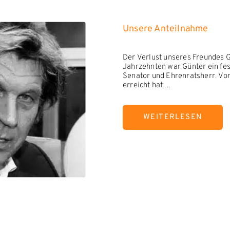
Unsere Anteilnahme
Der Verlust unseres Freundes Gü
Jahrzehnten war Günter ein fest
Senator und Ehrenratsherr. Vor
erreicht hat.
Wir denken in großer Verbunden
WEITERLESEN
Möge die Erinnerung an viele 
Anteilnahme gilt Uschi Brauck
Maach et jot leeve Fründ! 🖤
Rainer Tuchscherer und
der ...