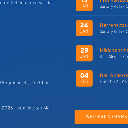
15
Prunksitzu
 natürlich möchten wir das
JAN
Sartory Köln - 
24
Herrensitz
JAN
Sartory Köln - 
29
Mädchensit
JAN
Köln Messe - Co
04
Ball Raderd
FEB
Halle Tor 2 - Gi
 Programm, das Tradition
11.2026 – zum letzten Mal
WEITERE VERANS