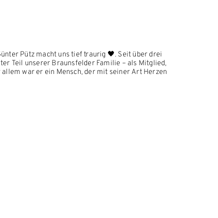
nter Pütz macht uns tief traurig 🖤. Seit über drei
er Teil unserer Braunsfelder Familie – als Mitglied,
 allem war er ein Mensch, der mit seiner Art Herzen
heit an ihn.
gemeinsame Momente uns alle Trost schenken. Unsere
mann und seinen Kindern.